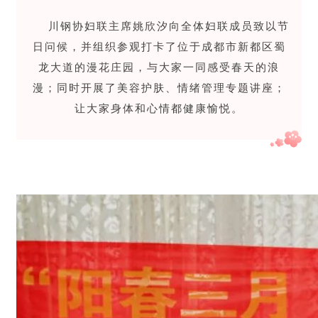
川钢协妇联主席姚欣汐向全体妇联成员致以节
日问候，并组织参观打卡了位于成都市新都区蜀
龙大道的漫花庄园，与大家一同感受春天的浪
漫；同时开展了美容护肤、情绪管理专题
讲座；
让大家身体和心情都健康愉悦。