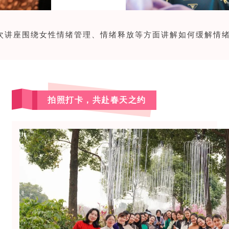
次讲座围绕女性情绪管理、情绪释放等方面讲解如何缓解情
拍照打卡，共赴春天之约