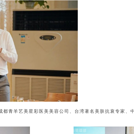
成都青羊艺美星彩医美美容公司、台湾著名美肤抗衰专家、