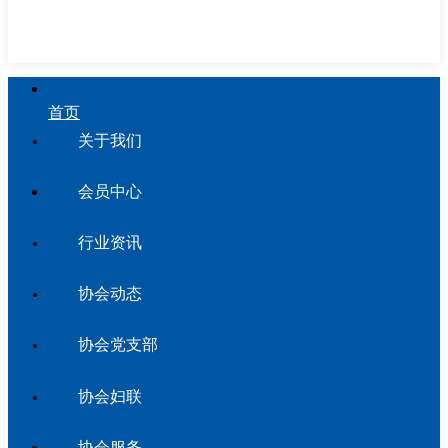
首页
关于我们
会员中心
行业资讯
协会动态
协会党支部
协会妇联
协会服务