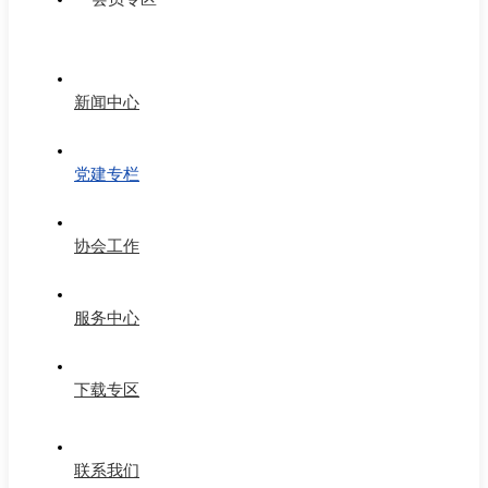
新闻中心
党建专栏
协会工作
服务中心
下载专区
联系我们