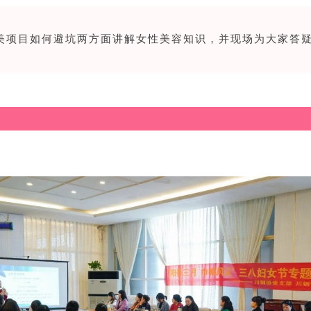
美项目如何避坑两方面讲解女性美容知识，并现场为大家答