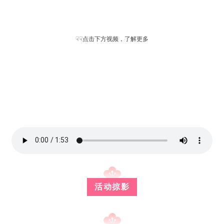
☟☟点击下方视频，了解更多
活动掠影