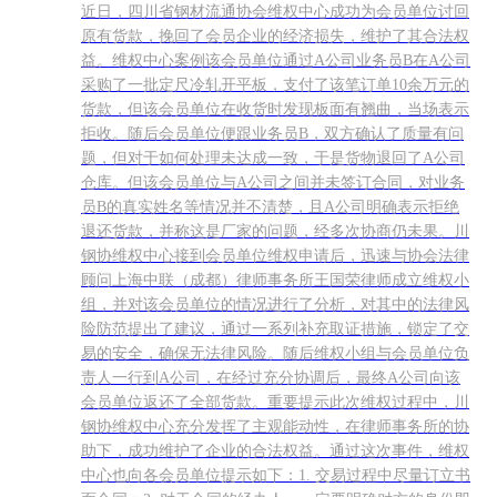
近日，四川省钢材流通协会维权中心成功为会员单位讨回
原有货款，挽回了会员企业的经济损失，维护了其合法权
益。维权中心案例该会员单位通过A公司业务员B在A公司
采购了一批定尺冷轧开平板，支付了该笔订单10余万元的
货款，但该会员单位在收货时发现板面有翘曲，当场表示
拒收。随后会员单位便跟业务员B，双方确认了质量有问
题，但对于如何处理未达成一致，于是货物退回了A公司
仓库。但该会员单位与A公司之间并未签订合同，对业务
员B的真实姓名等情况并不清楚，且A公司明确表示拒绝
退还货款，并称这是厂家的问题，经多次协商仍未果。川
钢协维权中心接到会员单位维权申请后，迅速与协会法律
顾问上海中联（成都）律师事务所王国荣律师成立维权小
组，并对该会员单位的情况进行了分析，对其中的法律风
险防范提出了建议，通过一系列补充取证措施，锁定了交
易的安全，确保无法律风险。随后维权小组与会员单位负
责人一行到A公司，在经过充分协调后，最终A公司向该
会员单位返还了全部货款。重要提示此次维权过程中，川
钢协维权中心充分发挥了主观能动性，在律师事务所的协
助下，成功维护了企业的合法权益。通过这次事件，维权
中心也向各会员单位提示如下：1. 交易过程中尽量订立书