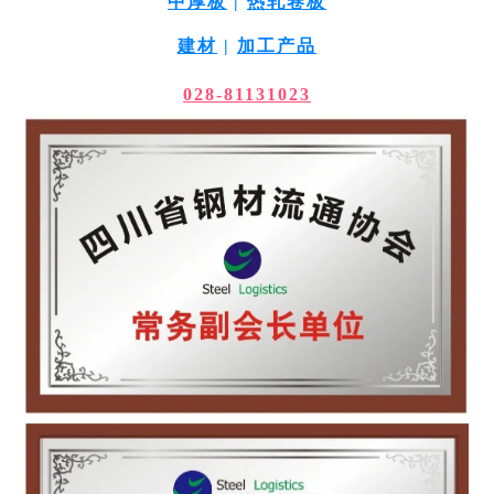
中厚板
|
热轧卷板
建材
|
加工产品
028-81131023